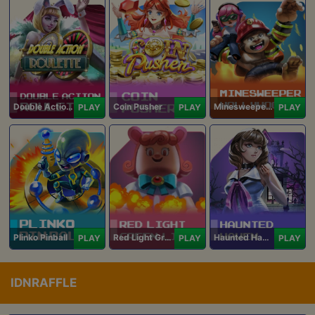
Double Action Roulette
Coin Pusher
Minesweeper Hollywood
PLAY
PLAY
PLAY
Plinko Pinball
Red Light Green Light
Haunted Haven
PLAY
PLAY
PLAY
IDNRAFFLE