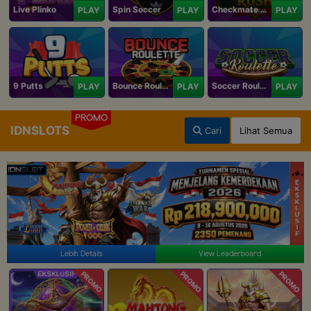
Live Plinko
Spin Soccer
Checkmate Rush
PLAY
PLAY
PLAY
9 Putts
Bounce Roulette
Soccer Roulette
PLAY
PLAY
PLAY
PROMO
IDNSLOTS
Cari
Lihat Semua
Lebih Details
View Leaderboard
PROMO
PROMO
PROMO