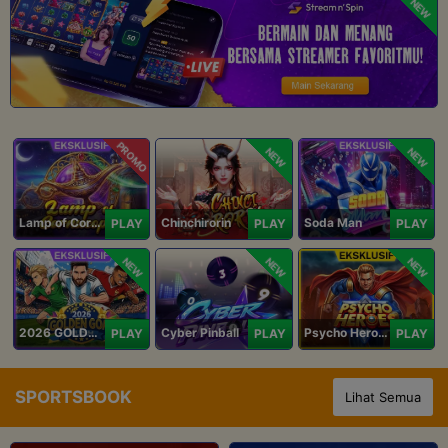
NEW
PROMO
NEW
NEW
Lamp of Cornucopia
Chinchirorin
Soda Man
PLAY
PLAY
PLAY
NEW
NEW
NEW
2026 GOLDEN GOAL RUSH
Cyber Pinball
Psycho Heroes
PLAY
PLAY
PLAY
SPORTSBOOK
Lihat Semua