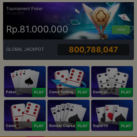
Tournament Poker
09 Aug 2026
Rp.81.000.000
VIEW
800,788,047
GLOBAL JACKPOT
Poker
Ceme Keliling
Domino
PLAY
PLAY
PLAY
Ceme
Bandar Capsa
Super10
PLAY
PLAY
PLAY